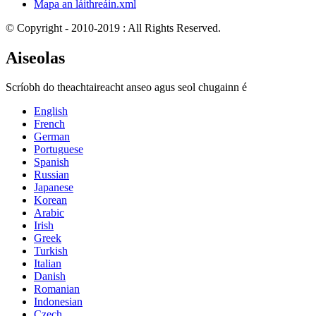
Mapa an láithreáin.xml
© Copyright - 2010-2019 : All Rights Reserved.
Aiseolas
Scríobh do theachtaireacht anseo agus seol chugainn é
English
French
German
Portuguese
Spanish
Russian
Japanese
Korean
Arabic
Irish
Greek
Turkish
Italian
Danish
Romanian
Indonesian
Czech