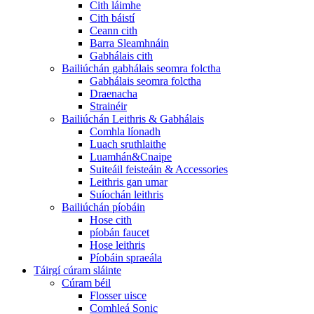
Cith láimhe
Cith báistí
Ceann cith
Barra Sleamhnáin
Gabhálais cith
Bailiúchán gabhálais seomra folctha
Gabhálais seomra folctha
Draenacha
Strainéir
Bailiúchán Leithris & Gabhálais
Comhla líonadh
Luach sruthlaithe
Luamhán&Cnaipe
Suiteáil feisteáin & Accessories
Leithris gan umar
Suíochán leithris
Bailiúchán píobáin
Hose cith
píobán faucet
Hose leithris
Píobáin spraeála
Táirgí cúram sláinte
Cúram béil
Flosser uisce
Comhleá Sonic