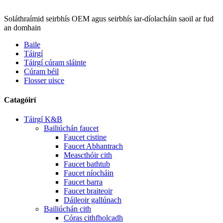
Soláthraímid seirbhís OEM agus seirbhís iar-díolacháin saoil ar fud
an domhain
Baile
Táirgí
Táirgí cúram sláinte
Cúram béil
Flosser uisce
Catagóirí
Táirgí K&B
Bailiúchán faucet
Faucet cistine
Faucet Abhantrach
Meascthóir cith
Faucet bathtub
Faucet níocháin
Faucet barra
Faucet braiteoir
Dáileoir gallúnach
Bailiúchán cith
Córas cithfholcadh