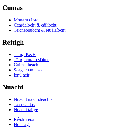
Cumas
Monarú cliste
Ceardaíocht & cáilíocht
Teicneolaíocht & Nuálaíocht
Réitigh
Táirgí K&B
Táirgí cúram sláinte
Cuimsitheach
Scagachán uisce
íonú aeir
Nuacht
Nuacht na cuideachta
Taispeántas
Nuacht táirge
Réadmhaoin
Hot Tags