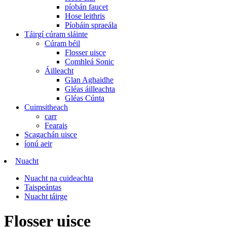
píobán faucet
Hose leithris
Píobáin spraeála
Táirgí cúram sláinte
Cúram béil
Flosser uisce
Comhleá Sonic
Áilleacht
Glan Aghaidhe
Gléas áilleachta
Gléas Cúnta
Cuimsitheach
carr
Fearais
Scagachán uisce
íonú aeir
Nuacht
Nuacht na cuideachta
Taispeántas
Nuacht táirge
Flosser uisce