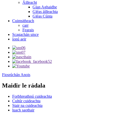
Áilleacht
Glan Aghaidhe
Gléas áilleachta
Gléas Cúnta
Cuimsitheach
carr
Fearais
Scagachán uisce
íonú aeir
Fiosrúchán Anois
Maidir le rádala
Forbhreathnú cuideachta
Cultúr cuideachta
Stair na cuideachta
luach saothair