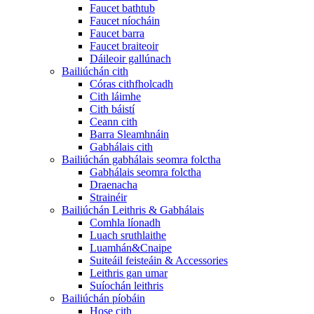
Faucet bathtub
Faucet níocháin
Faucet barra
Faucet braiteoir
Dáileoir gallúnach
Bailiúchán cith
Córas cithfholcadh
Cith láimhe
Cith báistí
Ceann cith
Barra Sleamhnáin
Gabhálais cith
Bailiúchán gabhálais seomra folctha
Gabhálais seomra folctha
Draenacha
Strainéir
Bailiúchán Leithris & Gabhálais
Comhla líonadh
Luach sruthlaithe
Luamhán&Cnaipe
Suiteáil feisteáin & Accessories
Leithris gan umar
Suíochán leithris
Bailiúchán píobáin
Hose cith