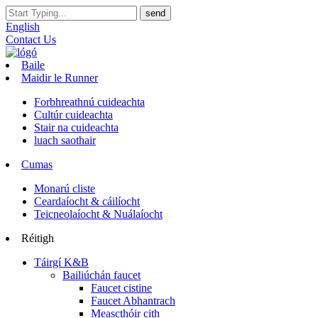
English
Contact Us
Baile
Maidir le Runner
Forbhreathnú cuideachta
Cultúr cuideachta
Stair na cuideachta
luach saothair
Cumas
Monarú cliste
Ceardaíocht & cáilíocht
Teicneolaíocht & Nuálaíocht
Réitigh
Táirgí K&B
Bailiúchán faucet
Faucet cistine
Faucet Abhantrach
Meascthóir cith