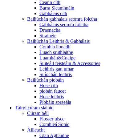
Ceann cith
Barra Sleamhnáin
Gabhálais cith
Bailiúchán gabhálais seomra folctha
Gabhálais seomra folctha
Draenacha
Strainéir
Bailiúchán Leithris & Gabhálais
Comhla líonadh
Luach sruthlaithe
Luamhán&Cnaipe
Suiteáil feisteáin & Accessories
Leithris gan umar
Suíochán leithris
Bailiúchán píobáin
Hose cith
píobán faucet
Hose leithris
Píobáin spraeála
Táirgí cúram sláinte
Cúram béil
Flosser uisce
Comhleá Sonic
Áilleacht
Glan Aghaidhe