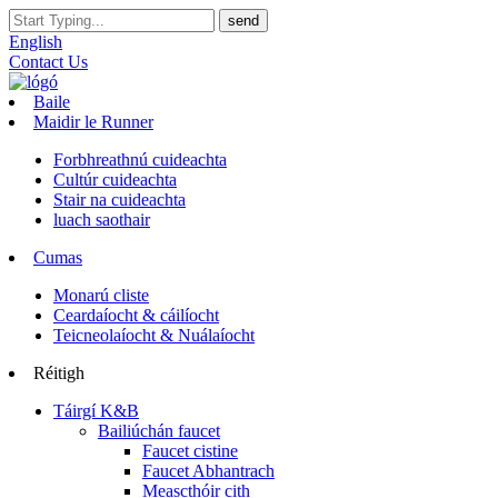
English
Contact Us
Baile
Maidir le Runner
Forbhreathnú cuideachta
Cultúr cuideachta
Stair na cuideachta
luach saothair
Cumas
Monarú cliste
Ceardaíocht & cáilíocht
Teicneolaíocht & Nuálaíocht
Réitigh
Táirgí K&B
Bailiúchán faucet
Faucet cistine
Faucet Abhantrach
Meascthóir cith