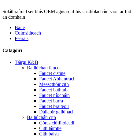
Soláthraímid seirbhís OEM agus seirbhís iar-díolacháin saoil ar fud
an domhain
Baile
Cuimsitheach
Fearais
Catagóirí
Táirgí K&B
Bailiúchán faucet
Faucet cistine
Faucet Abhantrach
Meascthóir cith
Faucet bathtub
Faucet níocháin
Faucet barra
Faucet braiteoir
Dáileoir gallúnach
Bailiúchán cith
Córas cithfholcadh
Cith láimhe
Cith báistí