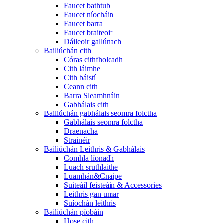
Faucet bathtub
Faucet níocháin
Faucet barra
Faucet braiteoir
Dáileoir gallúnach
Bailiúchán cith
Córas cithfholcadh
Cith láimhe
Cith báistí
Ceann cith
Barra Sleamhnáin
Gabhálais cith
Bailiúchán gabhálais seomra folctha
Gabhálais seomra folctha
Draenacha
Strainéir
Bailiúchán Leithris & Gabhálais
Comhla líonadh
Luach sruthlaithe
Luamhán&Cnaipe
Suiteáil feisteáin & Accessories
Leithris gan umar
Suíochán leithris
Bailiúchán píobáin
Hose cith