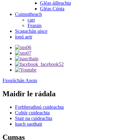
Gléas áilleachta
Gléas Cúnta
Cuimsitheach
carr
Fearais
Scagachán uisce
íonú aeir
Fiosrúchán Anois
Maidir le rádala
Forbhreathnú cuideachta
Cultúr cuideachta
Stair na cuideachta
luach saothair
Cumas