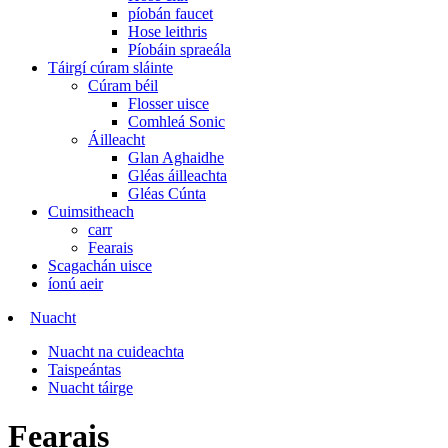
píobán faucet
Hose leithris
Píobáin spraeála
Táirgí cúram sláinte
Cúram béil
Flosser uisce
Comhleá Sonic
Áilleacht
Glan Aghaidhe
Gléas áilleachta
Gléas Cúnta
Cuimsitheach
carr
Fearais
Scagachán uisce
íonú aeir
Nuacht
Nuacht na cuideachta
Taispeántas
Nuacht táirge
Fearais