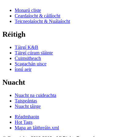
Monarú cliste
Ceardaíocht & cáilíocht
Teicneolaíocht & Nuálaíocht
Réitigh
Táirgí K&B
Táirgí cúram sláinte
Cuimsitheach
Scagachán uisce
íonú aeir
Nuacht
Nuacht na cuideachta
Taispeántas
Nuacht táirge
Réadmhaoin
Hot Tags
Mapa an láithreáin.xml