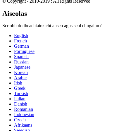
© Copyright - 2010-2019 : All Rights Reserved.
Aiseolas
Scríobh do theachtaireacht anseo agus seol chugainn é
English
French
German
Portuguese
Spanish
Russian
Japanese
Korean
Arabic
Irish
Greek
Turkish
Italian
Danish
Romanian
Indonesian
Czech
Afrikaans
Swedish